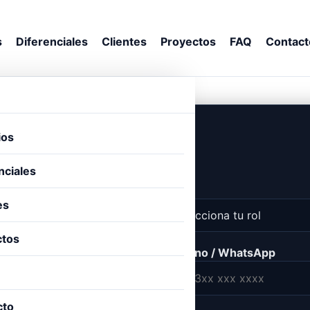
s
Diferenciales
Clientes
Proyectos
FAQ
Contact
ncia · Formulario
ios
 por email a coordinación.
nciales
Rol
es
ctos
Teléfono / WhatsApp
cto