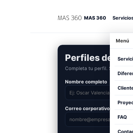
MAS 360
Servicio
Menú
Perfiles de Age
Servic
Completa tu perfil. Se enviará
Difere
Nombre completo
Client
Proye
Correo corporativo
FAQ
Conta