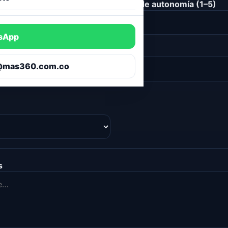
Nivel de autonomía (1–5)
sApp
io
@mas360.com.co
s